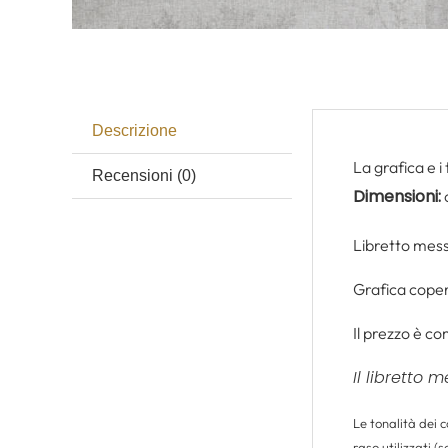
Descrizione
La grafica e i
Recensioni (0)
Dimensioni:
c
Libretto messa
Grafica coper
Il prezzo è co
Il libretto 
Le tonalità dei 
raso utilizzati (