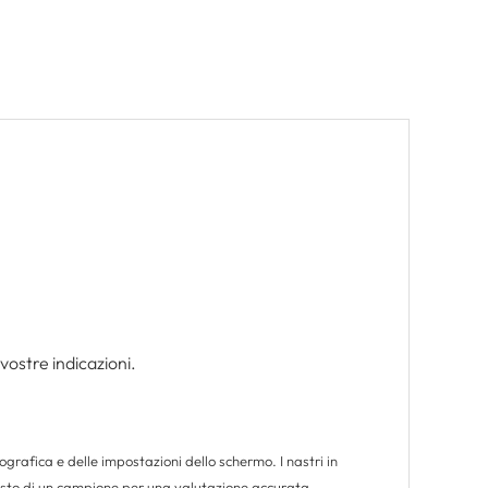
vostre indicazioni.
ografica e delle impostazioni dello schermo. I nastri in
acquisto di un campione per una valutazione accurata.