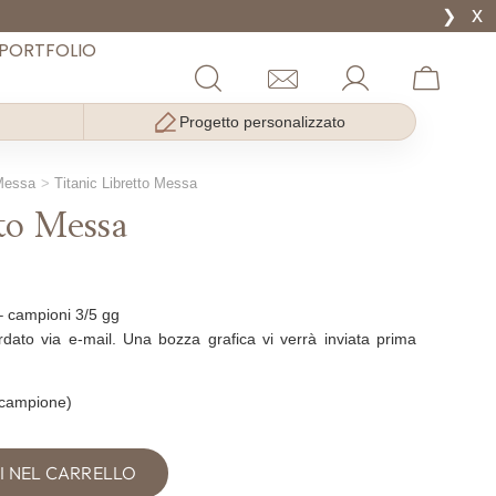
x
❯
PORTFOLIO
Progetto personalizzato
 Messa
Titanic Libretto Messa
tto Messa
– campioni 3/5 gg
ordato via e-mail. Una bozza grafica vi verrà inviata prima
 campione)
I NEL CARRELLO