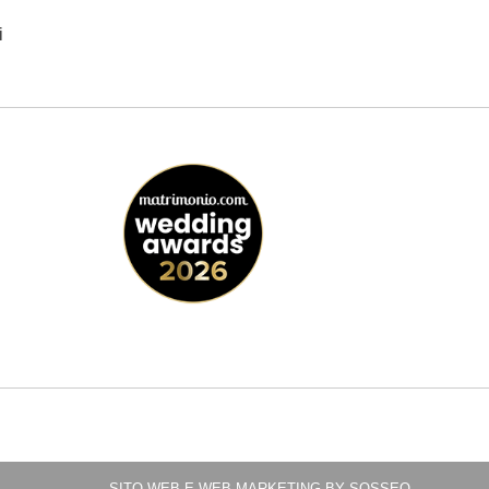
i
SITO WEB E
WEB MARKETING BY
SOSSEO