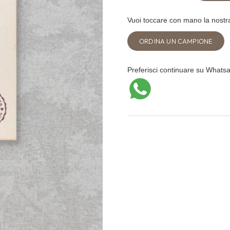
Messa
Vuoi toccare con mano la nostra
quantità
ORDINA UN CAMPIONE
Preferisci continuare su Whats