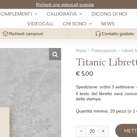
Richiedi una videocall gratuita
COMPLEMENTI
CALLIGRAFIA
DICONO DI NOI
VIDEOCALL
CHI SONO
NEWS
Richiedi campioni
Contatto guidato
Home
Partecipazioni
Libretti
Titanic Libre
€
5,00
Spedizione: ordini 3 settimane 
Il testo del libretto sarà conc
della stampa.
Quantità minima: 20 pezzi (o 1
Titanic
METT
Libretto