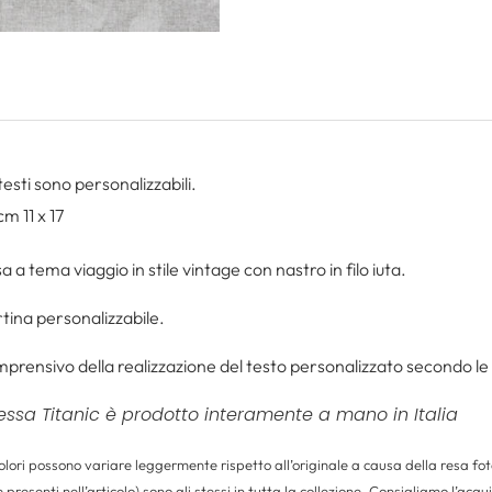
 testi sono personalizzabili.
m 11 x 17
 a tema viaggio in stile vintage con nastro in filo iuta.
tina personalizzabile.
mprensivo della realizzazione del testo personalizzato secondo le 
messa Titanic è prodotto interamente a mano in Italia
colori possono variare leggermente rispetto all’originale a causa della resa fot
se presenti nell’articolo) sono gli stessi in tutta la collezione. Consigliamo l’