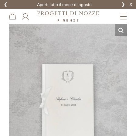
x
❮
❯
Aperti tutto il mese di agosto
Skip
to
content