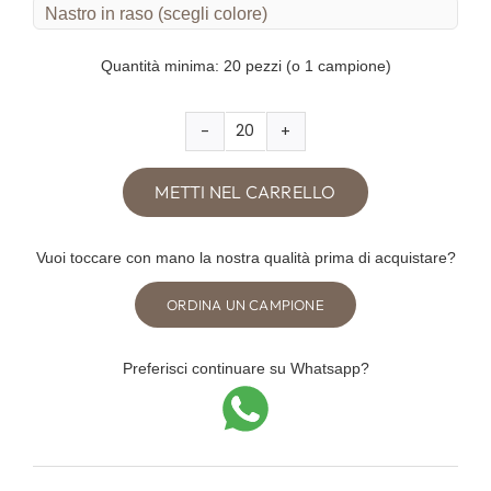
Nastro in raso (scegli colore)
Quantità minima: 20 pezzi (o 1 campione)
Sibilla
Libretto
METTI NEL CARRELLO
Messa
quantità
Vuoi toccare con mano la nostra qualità prima di acquistare?
ORDINA UN CAMPIONE
Preferisci continuare su Whatsapp?